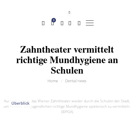
0
Zahntheater vermittelt
richtige Mundhygiene an
Schulen
Home
/
Dental news
Auch 2016 tourt das Wiener Zahntheater wieder durch die Schulen der Stadt,
Überblick
um Kindern und Jugendlichen richtige Mundhygiene spielerisch zu vermitteln.
(©PGA)