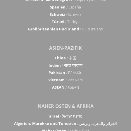
Spanien
/ España
Schweiz
/ Schweiz
Türkei
/ Türkiye
Großbritannien und Irland
/ UK & Ireland
ASIEN-PAZIFIK
China
/ 中国
Indien
/ भारत गणराज्य
Pakistan
/ Pākistān
Vietnam
/ Việt Nam
ASEAN
/ ASEAN
NAHER OSTEN & AFRIKA
Israel
/ מְדִינַת יִשְׂרָאֵל
Algerien, Marokko und Tunesien
/ الجزائر والمغرب وتونس
Naher Osten
/ Middle East