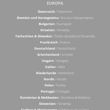
EUROPA
Österreich
/ Österreich
Bosnien und Herzegowina
/ Босна и Херцеговина
Bulgarien
/ България
Kroatien
/ Hrvatska
Tschechien & Slowakei
/ Česká republika & Slovensko
Frankreich
/ France
Deutschland
/ Deutschland
Griechenland
/ ΕΛΛΑΔΑ
Ungarn
/ Hungary
Italien
/ Italia
Niederlande
/ Nederland
Nordic
/ Nordic
Polen
/ Polska
Portugal
/ Portugal
Rumänien & Moldawien
/ România & Moldova
Slowenien
/ Slovenija
Serbien & Montenegro
/ Србија и Црна Гора