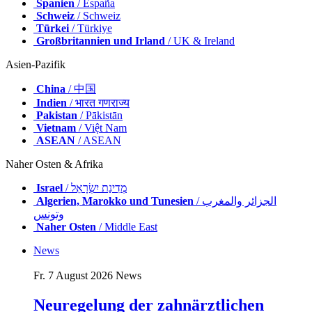
Spanien
/ España
Schweiz
/ Schweiz
Türkei
/ Türkiye
Großbritannien und Irland
/ UK & Ireland
Asien-Pazifik
China
/ 中国
Indien
/ भारत गणराज्य
Pakistan
/ Pākistān
Vietnam
/ Việt Nam
ASEAN
/ ASEAN
Naher Osten & Afrika
Israel
/ מְדִינַת יִשְׂרָאֵל
Algerien, Marokko und Tunesien
/ الجزائر والمغرب
وتونس
Naher Osten
/ Middle East
News
Fr. 7 August 2026
News
Neuregelung der zahnärztlichen