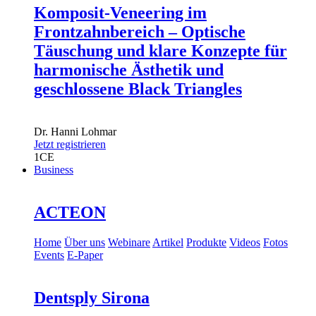
Komposit-Veneering im
Frontzahnbereich – Optische
Täuschung und klare Konzepte für
harmonische Ästhetik und
geschlossene Black Triangles
Dr.
Hanni Lohmar
Jetzt registrieren
1
CE
Business
ACTEON
Home
Über uns
Webinare
Artikel
Produkte
Videos
Fotos
Events
E-Paper
Dentsply Sirona