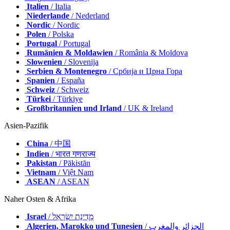
Italien
/ Italia
Niederlande
/ Nederland
Nordic
/ Nordic
Polen
/ Polska
Portugal
/ Portugal
Rumänien & Moldawien
/ România & Moldova
Slowenien
/ Slovenija
Serbien & Montenegro
/ Србија и Црна Гора
Spanien
/ España
Schweiz
/ Schweiz
Türkei
/ Türkiye
Großbritannien und Irland
/ UK & Ireland
Asien-Pazifik
China
/ 中国
Indien
/ भारत गणराज्य
Pakistan
/ Pākistān
Vietnam
/ Việt Nam
ASEAN
/ ASEAN
Naher Osten & Afrika
Israel
/ מְדִינַת יִשְׂרָאֵל
Algerien, Marokko und Tunesien
/ الجزائر والمغرب