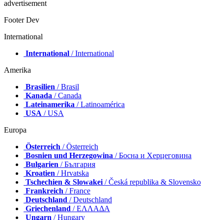
advertisement
Footer Dev
International
International
/ International
Amerika
Brasilien
/ Brasil
Kanada
/ Canada
Lateinamerika
/ Latinoamérica
USA
/ USA
Europa
Österreich
/ Österreich
Bosnien und Herzegowina
/ Босна и Херцеговина
Bulgarien
/ България
Kroatien
/ Hrvatska
Tschechien & Slowakei
/ Česká republika & Slovensko
Frankreich
/ France
Deutschland
/ Deutschland
Griechenland
/ ΕΛΛΑΔΑ
Ungarn
/ Hungary