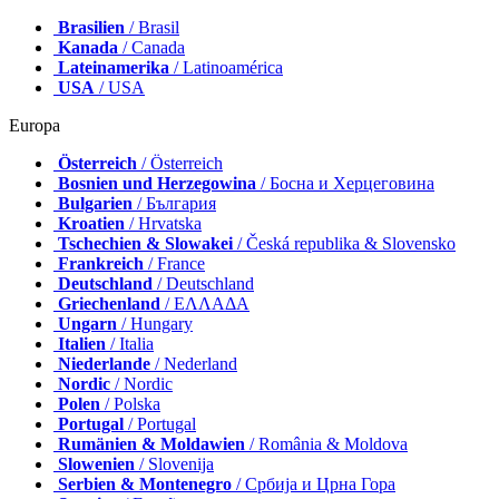
Brasilien
/ Brasil
Kanada
/ Canada
Lateinamerika
/ Latinoamérica
USA
/ USA
Europa
Österreich
/ Österreich
Bosnien und Herzegowina
/ Босна и Херцеговина
Bulgarien
/ България
Kroatien
/ Hrvatska
Tschechien & Slowakei
/ Česká republika & Slovensko
Frankreich
/ France
Deutschland
/ Deutschland
Griechenland
/ ΕΛΛΑΔΑ
Ungarn
/ Hungary
Italien
/ Italia
Niederlande
/ Nederland
Nordic
/ Nordic
Polen
/ Polska
Portugal
/ Portugal
Rumänien & Moldawien
/ România & Moldova
Slowenien
/ Slovenija
Serbien & Montenegro
/ Србија и Црна Гора