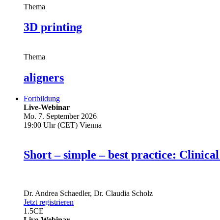
Thema
3D printing
Thema
aligners
Fortbildung
Live-Webinar
Mo. 7. September 2026
19:00 Uhr (CET) Vienna
Short – simple – best practice: Clin
Dr.
Andrea Schaedler
,
Dr.
Claudia Scholz
Jetzt registrieren
1.5
CE
Live-Webinar