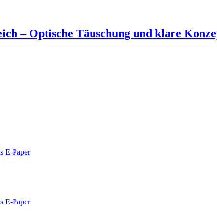
ich – Optische Täuschung und klare Konzep
s
E-Paper
s
E-Paper