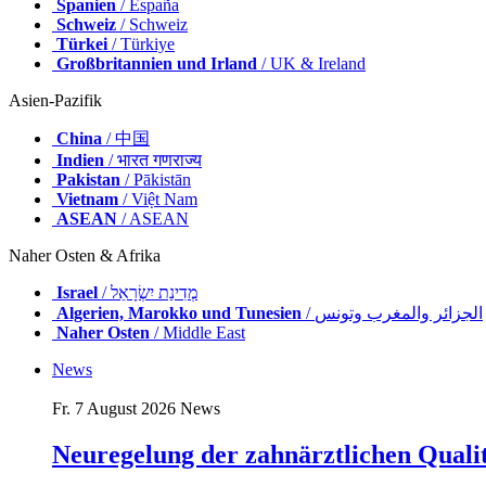
Spanien
/ España
Schweiz
/ Schweiz
Türkei
/ Türkiye
Großbritannien und Irland
/ UK & Ireland
Asien-Pazifik
China
/ 中国
Indien
/ भारत गणराज्य
Pakistan
/ Pākistān
Vietnam
/ Việt Nam
ASEAN
/ ASEAN
Naher Osten & Afrika
Israel
/ מְדִינַת יִשְׂרָאֵל
Algerien, Marokko und Tunesien
/ الجزائر والمغرب وتونس
Naher Osten
/ Middle East
News
Fr. 7 August 2026
News
Neuregelung der zahnärztlichen Quali