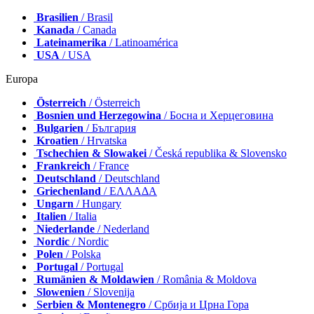
Brasilien
/ Brasil
Kanada
/ Canada
Lateinamerika
/ Latinoamérica
USA
/ USA
Europa
Österreich
/ Österreich
Bosnien und Herzegowina
/ Босна и Херцеговина
Bulgarien
/ България
Kroatien
/ Hrvatska
Tschechien & Slowakei
/ Česká republika & Slovensko
Frankreich
/ France
Deutschland
/ Deutschland
Griechenland
/ ΕΛΛΑΔΑ
Ungarn
/ Hungary
Italien
/ Italia
Niederlande
/ Nederland
Nordic
/ Nordic
Polen
/ Polska
Portugal
/ Portugal
Rumänien & Moldawien
/ România & Moldova
Slowenien
/ Slovenija
Serbien & Montenegro
/ Србија и Црна Гора